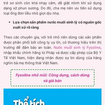
trẻ sơ sinh còn khá nhạy cảm, dễ giật mình khi sử dụng
dạng xịt phun sương. Do đó, cha mẹ nên ưu tiên sử dụng
loại ống đơn liều nhỏ giọt dịu nhẹ.
Lựa chọn sản phẩm nước muối sinh lý có nguồn gốc
xuất xứ rõ ràng
Theo các chuyên gia, với trẻ nhỏ nên dùng các sản phẩm
được phân phối bởi công ty uy tín, có thương hiệu trên thị
trường để đảm bảo an toàn.
Nước muối sinh lý Fysoline
,
nhập khẩu chính hãng từ Pháp và được cấp phép của Bộ Y
Tế Việt Nam, hiện đang nhận được sự tin dùng của hàng
nghìn bà mẹ thông thái Việt Nam.
Fysoline nhỏ mũi: Công dụng, cách dùng
và giá bán