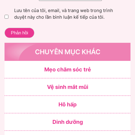
Lưu tên của tôi, email, và trang web trong trình
duyệt này cho lần bình luận kế tiếp của tôi.
CHUYÊN MỤC KHÁC
Mẹo chăm sóc trẻ
Vệ sinh mắt mũi
Hô hấp
Dinh dưỡng