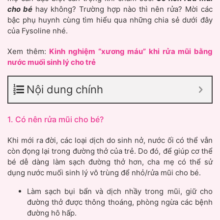
cho bé
hay không? Trường hợp nào thì nên rửa? Mời các
bậc phụ huynh cùng tìm hiểu qua những chia sẻ dưới đây
của Fysoline nhé.
Xem thêm:
Kinh nghiệm “xương máu” khi rửa mũi bằng
nước muối sinh lý cho trẻ
Nội dung chính
1. Có nên rửa mũi cho bé?
Khi mới ra đời, các loại dịch do sinh nở, nước ối có thể vẫn
còn đọng lại trong đường thở của trẻ. Do đó, để giúp cơ thể
bé dễ dàng làm sạch đường thở hơn, cha mẹ có thể sử
dụng nước muối sinh lý vô trùng để nhỏ/rửa mũi cho bé.
Làm sạch bụi bẩn và dịch nhầy trong mũi, giữ cho
đường thở được thông thoáng, phòng ngừa các bệnh
đường hô hấp.