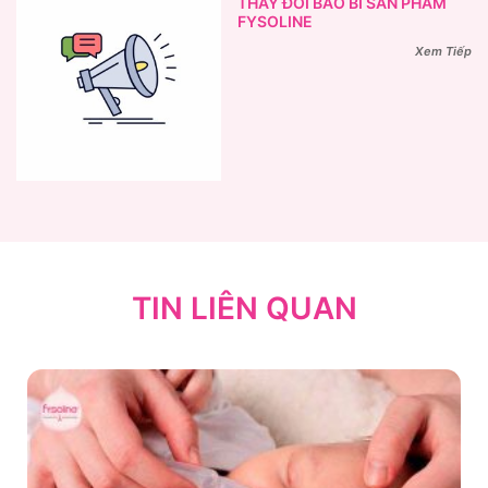
THAY ĐỔI BAO BÌ SẢN PHẨM
FYSOLINE
Xem Tiếp
TIN LIÊN QUAN