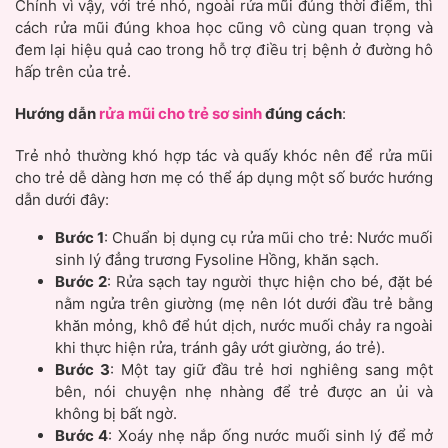
Chính vì vậy, với trẻ nhỏ, ngoài rửa mũi đúng thời điểm, thì
cách rửa mũi đúng khoa học cũng vô cùng quan trọng và
đem lại hiệu quả cao trong hỗ trợ điều trị bệnh ở đường hô
hấp trên của trẻ.
Hướng dẫn
rửa mũi cho trẻ sơ sinh
đúng cách
:
Trẻ nhỏ thường khó hợp tác và quấy khóc nên để rửa mũi
cho trẻ dễ dàng hơn mẹ có thể áp dụng một số bước hướng
dẫn dưới đây:
Bước 1
: Chuẩn bị dụng cụ rửa mũi cho trẻ: Nước muối
sinh lý đẳng trương Fysoline Hồng, khăn sạch.
Bước 2
: Rửa sạch tay người thực hiện cho bé, đặt bé
nằm ngửa trên giường (mẹ nên lót dưới đầu trẻ bằng
khăn mỏng, khô để hút dịch, nước muối chảy ra ngoài
khi thực hiện rửa, tránh gây ướt giường, áo trẻ).
Bước 3
: Một tay giữ đầu trẻ hơi nghiêng sang một
bên, nói chuyện nhẹ nhàng để trẻ được an ủi và
không bị bất ngờ.
Bước 4
: Xoáy nhẹ nắp ống nước muối sinh lý để mở