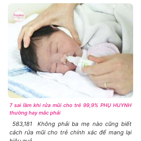
7 sai lầm khi rửa mũi cho trẻ 99,9% PHỤ HUYNH
thường hay mắc phải
583,181 Không phải ba mẹ nào cũng biết
cách rửa mũi cho trẻ chính xác để mang lại
hiệu quả,...