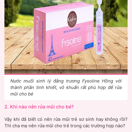
Nước muối sinh lý đẳng trương Fysoline Hồng với
thành phần tinh khiết, vô khuẩn rất phù hợp để rửa
mũi cho bé
2. Khi nào nên rửa mũi cho bé?
Vậy khi đã biết có nên rửa mũi trẻ sơ sinh hay không rồi?
Thì cha mẹ nên rửa mũi cho trẻ trong các trường hợp nào?