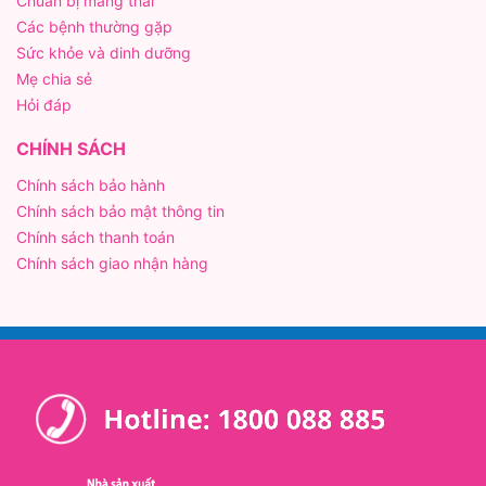
Chuẩn bị mang thai
Các bệnh thường gặp
Sức khỏe và dinh dưỡng
Mẹ chia sẻ
Hỏi đáp
CHÍNH SÁCH
Chính sách bảo hành
Chính sách bảo mật thông tin
Chính sách thanh toán
Chính sách giao nhận hàng