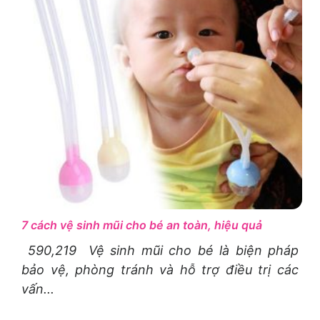
7 cách vệ sinh mũi cho bé an toàn, hiệu quả
590,219 Vệ sinh mũi cho bé là biện pháp
bảo vệ, phòng tránh và hỗ trợ điều trị các
vấn...