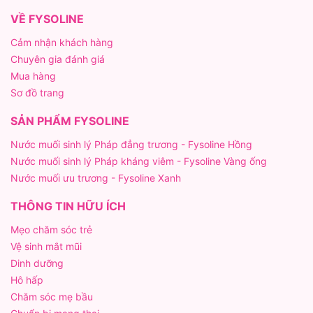
VỀ FYSOLINE
Cảm nhận khách hàng
Chuyên gia đánh giá
Mua hàng
Sơ đồ trang
SẢN PHẨM FYSOLINE
Nước muối sinh lý Pháp đẳng trương - Fysoline Hồng
Nước muối sinh lý Pháp kháng viêm - Fysoline Vàng ống
Nước muối ưu trương - Fysoline Xanh
THÔNG TIN HỮU ÍCH
Mẹo chăm sóc trẻ
Vệ sinh mắt mũi
Dinh dưỡng
Hô hấp
Chăm sóc mẹ bầu