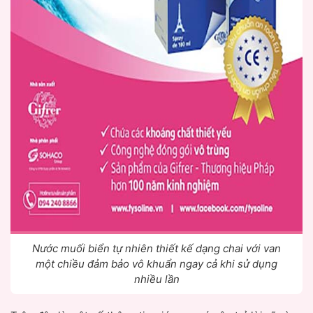
Nước muối biển tự nhiên thiết kế dạng chai với van
một chiều đảm bảo vô khuẩn ngay cả khi sử dụng
nhiều lần