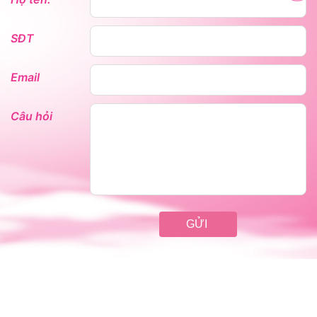
SĐT
Email
Câu hỏi