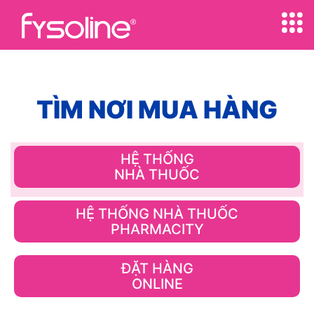
TÌM NƠI MUA HÀNG
HỆ THỐNG
NHÀ THUỐC
HỆ THỐNG NHÀ THUỐC
PHARMACITY
ĐẶT HÀNG
ONLINE