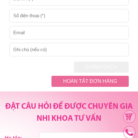
ĐẶT CÂU HỎI ĐỂ ĐƯỢC CHUYÊN GIA
NHI KHOA TƯ VẤN
Họ tên: