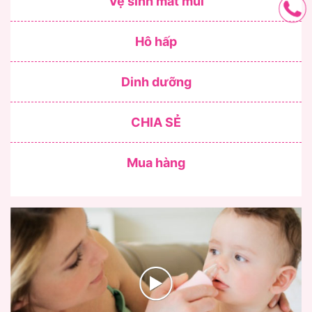
Vệ sinh mắt mũi
Hô hấp
Dinh dưỡng
CHIA SẺ
Mua hàng