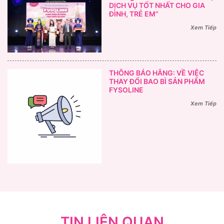
DỊCH VỤ TỐT NHẤT CHO GIA
ĐÌNH, TRẺ EM”
Xem Tiếp
THÔNG BÁO HÃNG: VỀ VIỆC
THAY ĐỔI BAO BÌ SẢN PHẨM
FYSOLINE
Xem Tiếp
TIN LIÊN QUAN