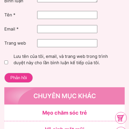
Bình luận
Tên
*
Email
*
Trang web
Lưu tên của tôi, email, và trang web trong trình
duyệt này cho lần bình luận kế tiếp của tôi.
CHUYÊN MỤC KHÁC
Mẹo chăm sóc trẻ