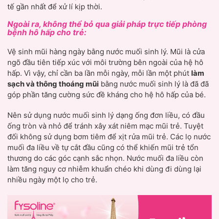
tế gần nhất để xử lí kịp thời.
Ngoài ra, không thể bỏ qua giải pháp trực tiếp phòng
bệnh hô hấp cho trẻ:
Vệ sinh mũi hàng ngày bằng nước muối sinh lý. Mũi là cửa
ngõ đầu tiên tiếp xúc với môi trường bên ngoài của hệ hô
hấp. Vì vậy, chỉ cần ba lần mỗi ngày, mỗi lần một phút
làm
sạch và thông thoáng mũi
bằng nước muối sinh lý là đã đã
góp phần tăng cường sức đề kháng cho hệ hô hấp của bé.
Nên sử dụng nước muối sinh lý dạng ống đơn liều, có đầu
ống tròn và nhỏ để tránh xây xát niêm mạc mũi trẻ. Tuyệt
đối không sử dụng bơm tiêm để xịt rửa mũi trẻ. Các lọ nước
muối đa liều về tự cắt đầu cũng có thể khiến mũi trẻ tổn
thương do các góc cạnh sắc nhọn. Nước muối đa liều còn
làm tăng nguy cơ nhiễm khuẩn chéo khi dùng đi dùng lại
nhiều ngày một lọ cho trẻ.