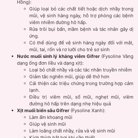
Hồng):
Giúp loại bỏ các chất tiết hoặc dịch nhầy trong
mũi, vệ sinh hàng ngày, hỗ trợ phòng các bệnh
viêm nhiễm đường hô hấp.
Rửa trôi bụi bẩn, mầm bệnh và tác nhân gây dị
ứng.
Có thể dùng để vệ sinh hàng ngày đối với mắt,
mũi, tai, rốn và rơ lưỡi cho trẻ sơ sinh
Nước muối sinh lý kháng viêm Gifrer
(Fysoline Vàng
dạng ống đơn liều và dạng xịt):
Loại bỏ chất nhầy và các tác nhân truyền nhiễm
Giảm tắc nghẽn mũi, giúp dễ thở hơn
Cải thiện các triệu chứng trong trường hợp cảm
lạnh.
Điều trị viêm mũi, sổ mũi, nghẹt mũi, viêm
đường hô hấp trên dạng nhẹ hiệu quả
Xịt muối biển sâu Gifrer
(Fysoline Xanh):
Làm ẩm khoang mũi
Giúp vệ sinh mũi
Làm loãng chất nhầy, rửa và vệ sinh mũi
Kích thích hắt hơi khi cần thiết