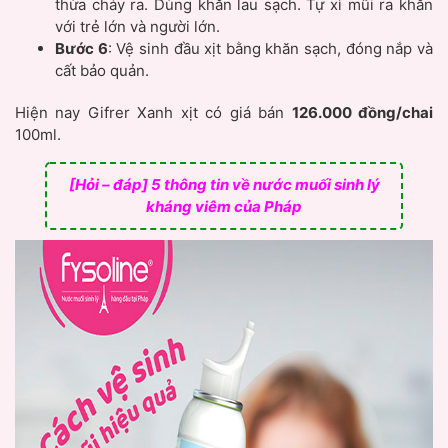
thừa chảy ra. Dùng khăn lau sạch. Tự xì mũi ra khăn
với trẻ lớn và người lớn.
Bước 6
: Vệ sinh đầu xịt bằng khăn sạch, đóng nắp và
cất bảo quản.
Hiện nay Gifrer Xanh xịt có giá bán
126.000 đồng/chai
100ml.
[Hỏi – đáp] 5 thông tin về nước muối sinh lý
kháng viêm của Pháp