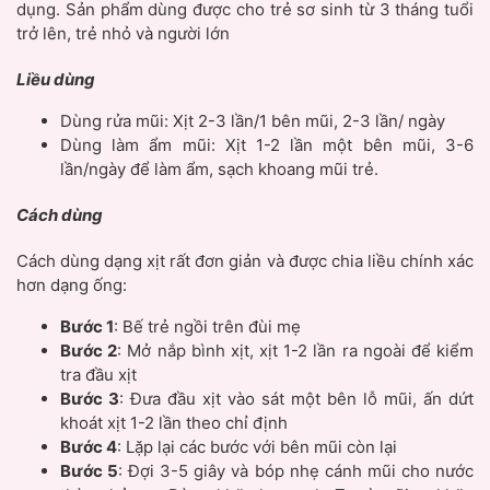
dụng. Sản phẩm dùng được cho trẻ sơ sinh từ 3 tháng tuổi
trở lên, trẻ nhỏ và người lớn
Liều dùng
Dùng rửa mũi: Xịt 2-3 lần/1 bên mũi, 2-3 lần/ ngày
Dùng làm ẩm mũi: Xịt 1-2 lần một bên mũi, 3-6
lần/ngày để làm ẩm, sạch khoang mũi trẻ.
Cách dùng
Cách dùng dạng xịt rất đơn giản và được chia liều chính xác
hơn dạng ống:
Bước 1
: Bế trẻ ngồi trên đùi mẹ
Bước 2
: Mở nắp bình xịt, xịt 1-2 lần ra ngoài để kiểm
tra đầu xịt
Bước 3
: Đưa đầu xịt vào sát một bên lỗ mũi, ấn dứt
khoát xịt 1-2 lần theo chỉ định
Bước 4
: Lặp lại các bước với bên mũi còn lại
Bước 5
: Đợi 3-5 giây và bóp nhẹ cánh mũi cho nước