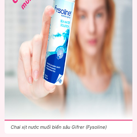
Chai xịt nước muối biển sâu Gifrer (Fysoline)