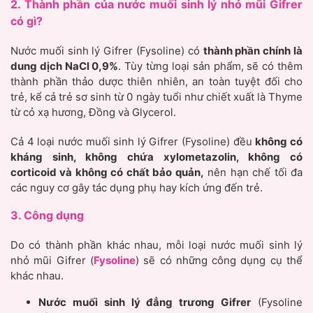
2. Thành phần của nước muối sinh lý nhỏ mũi Gifrer
có gì?
Nước muối sinh lý Gifrer (Fysoline) có
thành phần chính là
dung dịch NaCl 0,9%
. Tùy từng loại sản phẩm, sẽ có thêm
thành phần thảo dược thiên nhiên, an toàn tuyệt đối cho
trẻ, kể cả trẻ sơ sinh từ 0 ngày tuổi như chiết xuất là Thyme
từ cỏ xạ hương, Đồng và Glycerol.
Cả 4 loại nước muối sinh lý Gifrer (Fysoline) đều
không có
kháng sinh, không chứa xylometazolin, không có
corticoid và không có chất bảo quản,
nên hạn chế tối đa
các nguy cơ gây tác dụng phụ hay kích ứng đến trẻ.
3. Công dụng
Do có thành phần khác nhau, mỗi loại nước muối sinh lý
nhỏ mũi Gifrer (
Fysoline
) sẽ có những công dụng cụ thể
khác nhau.
Nước muối sinh lý đẳng trương Gifrer
(Fysoline