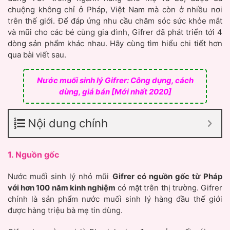
chuộng không chỉ ở Pháp, Việt Nam mà còn ở nhiều nơi
trên thế giới. Để đáp ứng nhu cầu chăm sóc sức khỏe mắt
và mũi cho các bé cùng gia đình, Gifrer đã phát triển tới 4
dòng sản phẩm khác nhau. Hãy cùng tìm hiểu chi tiết hơn
qua bài viết sau.
Nước muối sinh lý Gifrer: Công dụng, cách
dùng, giá bán [Mới nhất 2020]
Nội dung chính
1. Nguồn gốc
Nước muối sinh lý nhỏ mũi
Gifrer có nguồn gốc từ Pháp
với hơn 100 năm kinh nghiệm
có mặt trên thị trường. Gifrer
chính là sản phẩm nước muối sinh lý hàng đầu thế giới
được hàng triệu bà mẹ tin dùng.