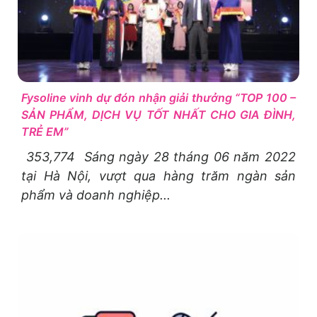
Fysoline vinh dự đón nhận giải thưởng “TOP 100 –
SẢN PHẨM, DỊCH VỤ TỐT NHẤT CHO GIA ĐÌNH,
TRẺ EM”
353,774 Sáng ngày 28 tháng 06 năm 2022
tại Hà Nội, vượt qua hàng trăm ngàn sản
phẩm và doanh nghiệp...