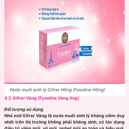
Nước muối sinh lý Gifrer Hồng (Fysoline Hồng)
4.2. Gifrer Vàng (Fysoline Vàng ống)
Đối tượng sử dụng
Nhỏ mũi Gifrer Vàng là nước muối sinh lý kháng viêm duy
nhất trên thị trường không phải kháng sinh, có tác dụng
điều trị viêm mũi, sổ mũi, nghẹt mũi an toàn và hiệu quả
.