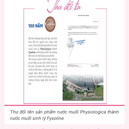
Thư đổi tên sản phẩm nước muối Physiologica thành
nước muối sinh lý Fysoline