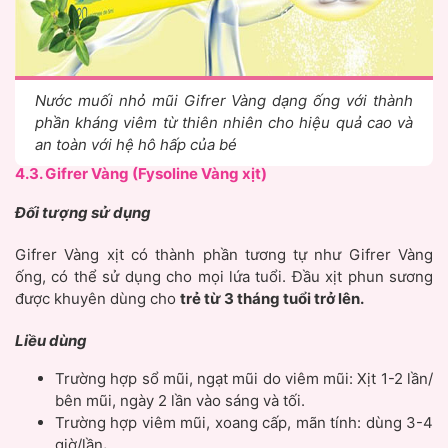
Nước muối nhỏ mũi Gifrer Vàng dạng ống với thành
phần kháng viêm từ thiên nhiên cho hiệu quả cao và
an toàn với hệ hô hấp của bé
4.3. Gifrer Vàng (Fysoline Vàng xịt)
Đối tượng sử dụng
Gifrer Vàng xịt có thành phần tương tự như Gifrer Vàng
ống, có thể sử dụng cho mọi lứa tuổi. Đầu xịt phun sương
được khuyên dùng cho
trẻ từ 3 tháng tuổi trở lên.
Liều dùng
Trường hợp sổ mũi, ngạt mũi do viêm mũi: Xịt 1-2 lần/
bên mũi, ngày 2 lần vào sáng và tối.
Trường hợp viêm mũi, xoang cấp, mãn tính: dùng 3-4
giờ/lần
.