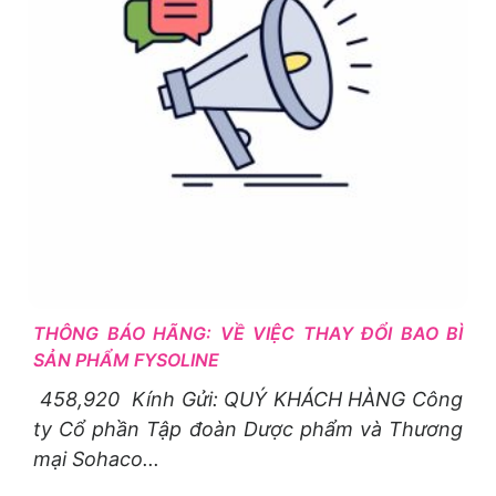
THÔNG BÁO HÃNG: VỀ VIỆC THAY ĐỔI BAO BÌ
SẢN PHẨM FYSOLINE
458,920 Kính Gửi: QUÝ KHÁCH HÀNG Công
ty Cổ phần Tập đoàn Dược phẩm và Thương
mại Sohaco...