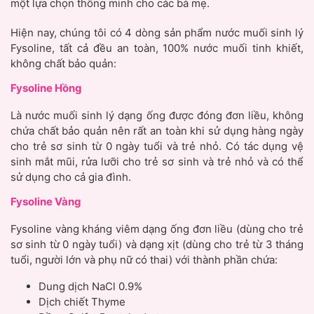
một lựa chọn thông minh cho các bà mẹ.
Hiện nay, chúng tôi có 4 dòng sản phẩm nước muối sinh lý
Fysoline, tất cả đều an toàn, 100% nước muối tinh khiết,
không chất bảo quản:
Fysoline Hồng
Là nước muối sinh lý dạng ống được đóng đơn liều, không
chứa chất bảo quản nên rất an toàn khi sử dụng hàng ngày
cho trẻ sơ sinh từ 0 ngày tuổi và trẻ nhỏ. Có tác dụng vệ
sinh mắt mũi, rửa lưỡi cho trẻ sơ sinh và trẻ nhỏ và có thể
sử dụng cho cả gia đình.
Fysoline Vàng
Fysoline vàng kháng viêm dạng ống đơn liều (dùng cho trẻ
sơ sinh từ 0 ngày tuổi) và dạng xịt (dùng cho trẻ từ 3 tháng
tuổi, người lớn và phụ nữ có thai) với thành phần chứa:
Dung dịch NaCl 0.9%
Dịch chiết Thyme