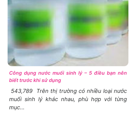
Công dụng nước muối sinh lý – 5 điều bạn nên
biết trước khi sử dụng
543,789 Trên thị trường có nhiều loại nước
muối sinh lý khác nhau, phù hợp với từng
mục...