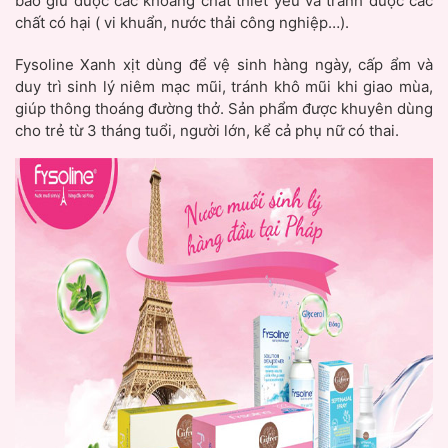
bảo giữ được các khoáng chất thiết yếu và tránh được các
chất có hại ( vi khuẩn, nước thải công nghiệp…).
Fysoline Xanh xịt dùng để vệ sinh hàng ngày, cấp ẩm và
duy trì sinh lý niêm mạc mũi, tránh khô mũi khi giao mùa,
giúp thông thoáng đường thở. Sản phẩm được khuyên dùng
cho trẻ từ 3 tháng tuổi, người lớn, kể cả phụ nữ có thai.