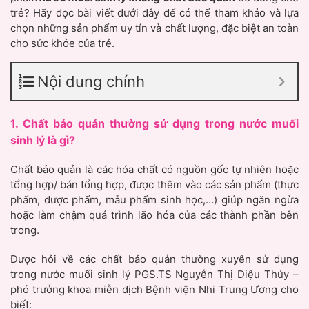
trẻ? Hãy đọc bài viết dưới đây để có thể tham khảo và lựa
chọn những sản phẩm uy tín và chất lượng, đặc biệt an toàn
cho sức khỏe của trẻ.
Nội dung chính
1. Chất bảo quản thường sử dụng trong nước muối
sinh lý là gì?
Chất bảo quản là các hóa chất có nguồn gốc tự nhiên hoặc
tổng hợp/ bán tổng hợp, được thêm vào các sản phẩm (thực
phẩm, dược phẩm, mẫu phẩm sinh học,…) giúp ngăn ngừa
hoặc làm chậm quá trình lão hóa của các thành phần bên
trong.
Được hỏi về các chất bảo quản thường xuyên sử dụng
trong nước muối sinh lý PGS.TS Nguyễn Thị Diệu Thúy –
phó trưởng khoa miễn dịch Bệnh viện Nhi Trung Ương cho
biết: