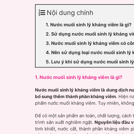
Nội dung chính
1. Nước muối sinh lý kháng viêm là gì?
2. Sử dụng nước muối sinh lý kháng v
3. Nước muối sinh lý kháng viêm có cô
4. Nên sử dụng loại nước muối sinh lý
5. Lưu ý khi sử dụng nước muối sinh l
1. Nước muối sinh lý kháng viêm là gì?
Nước muối sinh lý kháng viêm là dung dịch n
bổ sung thêm thành phần kháng viêm
. Hiện n
phẩm nước muối kháng viêm. Tuy nhiên, không 
Để có một sản phẩm an toàn, chất lượng, cách 
trình sản xuất nghiêm ngặt.
Nguyên liệu đầu v
tinh khiết, nước cất, thành phần kháng viêm 