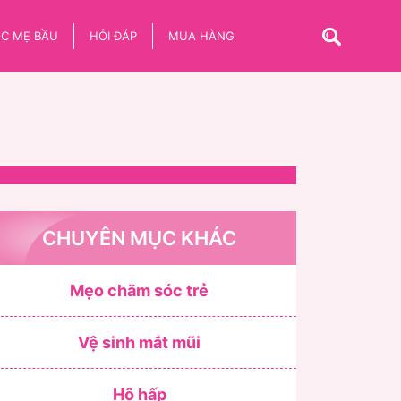
pafibengkuluutarakab.org
www.leon.uml.edu.ni
sydney night
situs slot gacor
slot gacor hari ini
situs slot gacor
situs slot gacor
slot gacor hari ini
slot gacor hari ini
situs slot gacor
situs slot gacor
situs gacor
situs gacor
situs gacor
situs gacor
situs gacor
situs gacor
situs gacor
situs gacor
situs gacor
situs gacor
situs gacor
situs gacor
situs gacor
situs gacor
slot maxwin
situs gacor
situs togel
bento4d
bento4d
bento4d
bento4d
bento4d
bento4d
bento4d
bento4d
bento4d
situs togel
bento4d
bento4d
bento4d
slot online
bento4d
bento4d
slot gacor
bento4d
bento4d
situs togel
bento4d
bento4d
situs togel
link gacor
slot online
situs togel
link gacor
slot gacor
situs togel
situs togel
slot gacor
link gacor
bento4d
bento4d
link gacor
bento4d
bento4d
bento4d
bento4d
bento4d
situs togel
bento4d
situs togel
bento4d
bento4d
slot online
bento4d
bento4d
bento4d
bento4d
situs slot
situs toto
situs toto
situs toto
situs toto
situs slot
situs toto
situs toto
situs slot
situs toto
situs toto
situs toto
situs toto
toto togel
situs toto
situs toto
situs toto
situs slot
situs toto
situs slot
situs toto
toto togel
toto togel
situs toto
toto togel
situs toto
situs slot
situs slot
situs slot
situs toto
situs toto
situs slot
situs toto
toto slot
link slot
link slot
toto slot
link slot
toto slot
link slot
link slot
link slot
toto slot
link slot
link slot
link slot
link slot
link slot
link slot
rtp slot
rtp slot
toto
toto
toto
toto
toto
toto
toto
toto
toto
toto
toto
toto
toto
toto
toto
toto
toto
toto
toto
toto
C MẸ BẦU
HỎI ĐÁP
MUA HÀNG
CHUYÊN MỤC KHÁC
Mẹo chăm sóc trẻ
Vệ sinh mắt mũi
Hô hấp