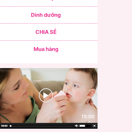
Dinh dưỡng
CHIA SẺ
Mua hàng
15:00