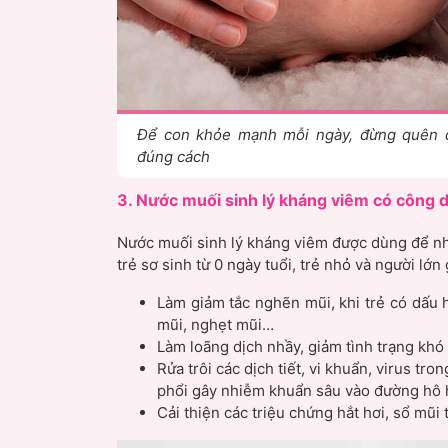
Để con khỏe mạnh mỗi ngày, đừng quên 
đúng cách
3. Nước muối sinh lý kháng viêm có công 
Nước muối sinh lý kháng viêm được dùng để nh
trẻ sơ sinh từ 0 ngày tuổi, trẻ nhỏ và người lớn 
Làm giảm tắc nghẽn mũi, khi trẻ có dấu
mũi, nghẹt mũi…
Làm loãng dịch nhầy, giảm tình trạng khó
Rửa trôi các dịch tiết, vi khuẩn, virus 
phổi gây nhiễm khuẩn sâu vào đường hô
Cải thiện các triệu chứng hắt hơi, sổ mũi