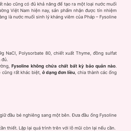
ất nào cũng có đủ khả năng để tạo ra một loại nước muối
 trường Việt Nam hiện nay, sản phẩm nhận được tín nhiệm
hàng là nước muối sinh lý kháng viêm của Pháp – Fysoline
g NaCl, Polysorbate 80, chiết xuất Thyme, đồng sulfat
 đủ.
hường,
Fysoline không chứa chất bất kỳ bảo quản nào
.
 cũng rất khác biệt,
ở dạng đơn liều
, chia thành các ống
 giữ đầu bé nghiêng sang một bên. Đưa đầu ống Fysoline
n thiết. Lặp lại quá trình trên với lỗ mũi còn lại nếu cần.