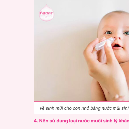
Vệ sinh mũi cho con nhỏ bằng nước mũi sinh
4. Nên sử dụng loại nước muối sinh lý khá