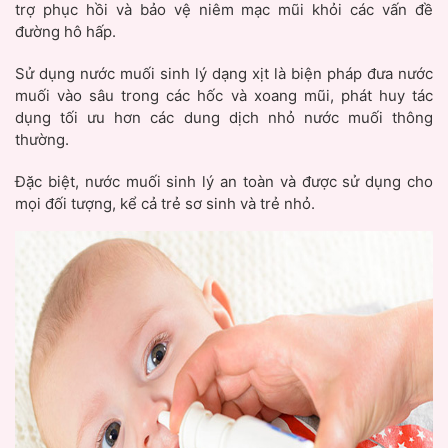
trợ phục hồi và bảo vệ niêm mạc mũi khỏi các vấn đề
đường hô hấp.
Sử dụng nước muối sinh lý dạng xịt là biện pháp đưa nước
muối vào sâu trong các hốc và xoang mũi, phát huy tác
dụng tối ưu hơn các dung dịch nhỏ nước muối thông
thường.
Đặc biệt, nước muối sinh lý an toàn và được sử dụng cho
mọi đối tượng, kể cả trẻ sơ sinh và trẻ nhỏ.