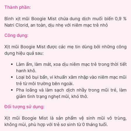
Thành phần:
Bình xịt mũi Boogie Mist chứa dung dịch muối biến 0,9 %
Natri Clorid, an toàn, dịu nhẹ với niêm mạc trẻ nhỏ
Công dụng:
Xịt mũi Boogie Mist được các mẹ tin dùng bởi những công
dụng hiệu quả sau:
Làm ẩm, làm mát, xoa dịu niêm mạc trẻ trong thời tiết
hanh khô.
Loại bỏ bụi bẩn, vi khuẩn xâm nhập vào niêm mạc mũi
trẻ từ môi trường bên ngoài.
Pha loãng và làm sạch dịch nhầy trong mũi trẻ, làm
giảm tình trạng nghẹt mũi, khó thở.
Đối tượng sử dụng:
Xịt mũi Boogie Mist là sản phẩm vệ sinh mũi vô trùng,
không mùi, phù hợp với trẻ sơ sinh từ 0 tháng tuổi.