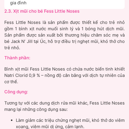
gia đình
2.3. Xịt mũi cho bé Fess Little Noses
Fess Little Noses là sản phẩm được thiết kế cho trẻ nhỏ
gồm 1 bình xịt nước muối sinh lý và 1 bóng hút dịch mũi.
Sản phẩm được sản xuất bởi thương hiệu chăm sóc mẹ và
bé Jack N’ Jill tại Úc, hỗ trợ điều trị nghẹt mũi, khó thở cho
trẻ nhỏ.
Thành phần:
Bình xịt mũi Fess Little Noses có chứa nước biển tinh khiết
Natri Clorid 0,9 % – nồng độ cân bằng với dịch tự nhiên của
cơ thể.
Công dụng:
Tương tự với các dung dịch rửa mũi khác, Fess Little Noses
mang lại những công dụng sau:
Làm giảm các triệu chứng nghẹt mũi, khó thở do viêm
xoang, viêm mũi dị ứng, cảm lạnh.