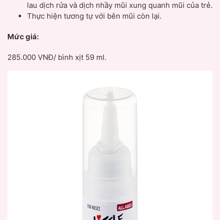
lau dịch rửa và dịch nhầy mũi xung quanh mũi của trẻ.
Thực hiện tương tự với bên mũi còn lại.
Mức giá:
285.000 VNĐ/ bình xịt 59 ml.