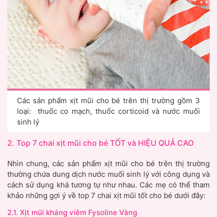
Các sản phẩm xịt mũi cho bé trên thị trường gồm 3
loại: thuốc co mạch, thuốc corticoid và nước muối
sinh lý
2. Top 7 chai xịt mũi cho bé TỐT và HIỆU QUẢ CAO
Nhìn chung, các sản phẩm xịt mũi cho bé trên thị trường
thường chứa dung dịch nước muối sinh lý với công dụng và
cách sử dụng khá tương tự như nhau. Các mẹ có thể tham
khảo những gợi ý về top 7 chai xịt mũi tốt cho bé dưới đây:
2.1. Xịt mũi kháng viêm Fysoline Vàng