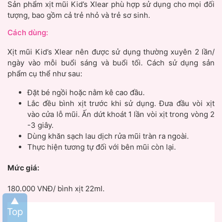
Sản phẩm xịt mũi Kid’s Xlear phù hợp sử dụng cho mọi đối
tượng, bao gồm cả trẻ nhỏ và trẻ sơ sinh.
Cách dùng:
Xịt mũi Kid’s Xlear nên được sử dụng thường xuyên 2 lần/
ngày vào mỗi buổi sáng và buổi tối. Cách sử dụng sản
phẩm cụ thể như sau:
Đặt bé ngồi hoặc nằm kê cao đầu.
Lắc đều bình xịt trước khi sử dụng. Đưa đầu vòi xịt
vào cửa lỗ mũi. Ấn dứt khoát 1 lần vòi xịt trong vòng 2
-3 giây.
Dùng khăn sạch lau dịch rửa mũi tràn ra ngoài.
Thực hiện tương tự đối với bên mũi còn lại.
Mức giá:
180.000 VNĐ/ bình xịt 22ml.
Top