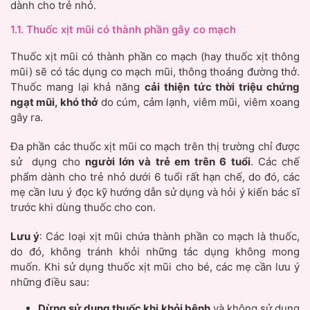
dành cho trẻ nhỏ.
1.1. Thuốc xịt mũi có thành phần gây co mạch
Thuốc xịt mũi có thành phần co mạch (hay thuốc xịt thông
mũi) sẽ có tác dụng co mạch mũi, thông thoáng đường thở.
Thuốc mang lại khả năng
cải thiện tức thời triệu chứng
ngạt mũi, khó thở
do cúm, cảm lạnh, viêm mũi, viêm xoang
gây ra.
Đa phần các thuốc xịt mũi co mạch trên thị trường chỉ được
sử dụng cho
người lớn và trẻ em trên 6 tuổi
. Các chế
phẩm dành cho trẻ nhỏ dưới 6 tuổi rất hạn chế, do đó, các
mẹ cần lưu ý đọc kỹ hướng dẫn sử dụng và hỏi ý kiến bác sĩ
trước khi dùng thuốc cho con.
Lưu ý
: Các loại xịt mũi chứa thành phần co mạch là thuốc,
do đó, không tránh khỏi những tác dụng không mong
muốn. Khi sử dụng thuốc xịt mũi cho bé, các mẹ cần lưu ý
những điều sau:
Dừng sử dụng thuốc khi khỏi bệnh
và không sử dụng