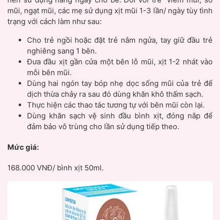
mũi, ngạt mũi, các mẹ sử dụng xịt mũi 1-3 lần/ ngày tùy tình
trạng với cách làm như sau:
Cho trẻ ngồi hoặc đặt trẻ nằm ngửa, tay giữ đầu trẻ
nghiêng sang 1 bên.
Đưa đầu xịt gần cửa một bên lỗ mũi, xịt 1-2 nhát vào
mỗi bên mũi.
Dùng hai ngón tay bóp nhẹ dọc sống mũi của trẻ để
dịch thừa chảy ra sau đó dùng khăn khô thấm sạch.
Thực hiện các thao tác tương tự với bên mũi còn lại.
Dùng khăn sạch vệ sinh đầu bình xịt, đóng nắp để
đảm bảo vô trùng cho lần sử dụng tiếp theo.
Mức giá:
168.000 VNĐ/ bình xịt 50ml.