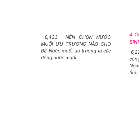
4 C
6,433 NÊN CHỌN NƯỚC
SIN
MUỐI ƯU TRƯƠNG NÀO CHO
BÉ Nước muối ưu trương là các
6,2
dòng nước muối...
côn
Nga
tìm..