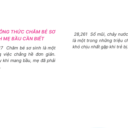
ÔNG THỨC CHĂM BÉ SƠ
28,261 Sổ mũi, chảy nước
H MẸ BẦU CẦN BIẾT
là một trong những triệu 
khó chịu nhất gặp khi trẻ bị.
17 Chăm bé sơ sinh là một
g việc chẳng hề đơn giản.
y khi mang bầu, mẹ đã phải
.