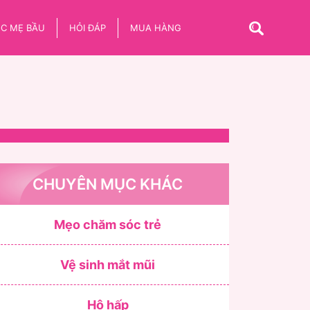
C MẸ BẦU
HỎI ĐÁP
MUA HÀNG
CHUYÊN MỤC KHÁC
Mẹo chăm sóc trẻ
Vệ sinh mắt mũi
Hô hấp