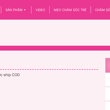
SẢN PHẨM
VIDEO
MẸO CHĂM SÓC TRẺ
CHĂM SÓ
hức ship COD