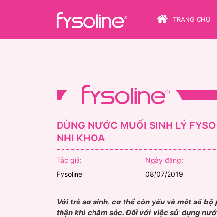
TRANG CHỦ
DÙNG NƯỚC MUỐI SINH LÝ FYSOL
NHI KHOA
Tác giả:
Ngày đăng:
Fysoline
08/07/2019
Với trẻ sơ sinh, cơ thể còn yếu và một số b
thận khi chăm sóc. Đối với việc sử dụng nướ