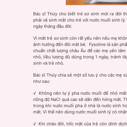
Bác sĩ Thúy cho biết trẻ sơ sinh mới ra đời
phải vệ sinh mắt cho trẻ với nước muối sinh lý.
ngày tháng đầu đời.
Vì mắt trẻ sơ sinh còn rất yếu nên nếu mẹ khô
ảnh hưởng đến đôi mắt bé. Fysoline là sản phẩ
chuẩn chất lượng châu Âu để các mẹ yên tâm 
nhỏ, liều lượng đủ dùng trong 1 ngày, tránh l
sinh và trẻ nhỏ.
Bác sĩ Thúy chia sẻ một số lưu ý cho các mẹ s
như sau:
√ Không nên tự ý pha nước muối để nhỏ mắt 
nồng độ NaCl quá cao sẽ dẫn đến hỏng mắt. T
trong khi nước muối pha ở nhà là nước sinh hoạ
mắt. Vì thế nên dùng nước muối sinh lý có nhãn
√ Khi chào đời, hốc mắt của trẻ còn dính dịc