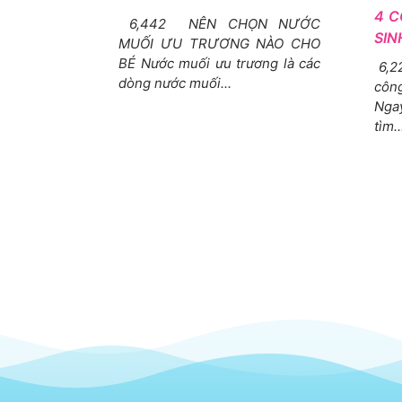
4 C
6,442 NÊN CHỌN NƯỚC
SIN
MUỐI ƯU TRƯƠNG NÀO CHO
BÉ Nước muối ưu trương là các
6,2
dòng nước muối...
côn
Nga
tìm..