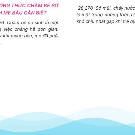
ÔNG THỨC CHĂM BÉ SƠ
28,270 Sổ mũi, chảy nước
H MẸ BẦU CẦN BIẾT
là một trong những triệu 
khó chịu nhất gặp khi trẻ bị.
26 Chăm bé sơ sinh là một
g việc chẳng hề đơn giản.
y khi mang bầu, mẹ đã phải
.