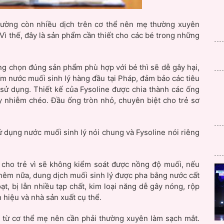
 thường còn nhiều dịch trên cơ thể nên mẹ thường xuyên
 Vì thế, đây là sản phẩm cần thiết cho các bé trong những
ng chọn đúng sản phẩm phù hợp với bé thì sẽ dễ gây hại,
m nước muối sinh lý hàng đầu tại Pháp, đảm bảo các tiêu
sử dụng. Thiết kế của Fysoline được chia thành các ống
ây nhiễm chéo. Đầu ống tròn nhỏ, chuyên biệt cho trẻ sơ
ử dụng nước muối sinh lý nói chung và Fysoline nói riêng
cho trẻ vì sẽ không kiểm soát được nồng độ muối, nếu
hêm nữa, dung dịch muối sinh lý được pha bằng nước cất
t, bị lẫn nhiều tạp chất, kim loại năng dễ gây nóng, rộp
 hiệu và nhà sản xuất cụ thể.
h từ cơ thể mẹ nên cần phải thường xuyên làm sạch mắt.