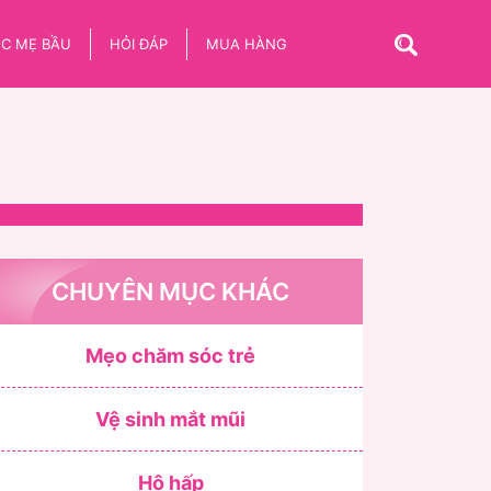
C MẸ BẦU
HỎI ĐÁP
MUA HÀNG
CHUYÊN MỤC KHÁC
Mẹo chăm sóc trẻ
Vệ sinh mắt mũi
Hô hấp