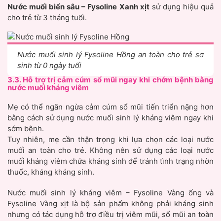
Nước muối biển sâu – Fysoline Xanh xịt
sử dụng hiệu quả
cho trẻ từ 3 tháng tuổi.
Nước muối sinh lý Fysoline Hồng an toàn cho trẻ sơ
sinh từ 0 ngày tuổi
3.3. Hỗ trợ trị cảm cúm sổ mũi ngay khi chớm bệnh bằng
nước muối kháng viêm
Mẹ có thể ngăn ngừa cảm cúm sổ mũi tiến triển nặng hơn
bằng cách sử dụng nước muối sinh lý kháng viêm ngay khi
sớm bệnh.
Tuy nhiên, mẹ cần thận trọng khi lựa chọn các loại nước
muối an toàn cho trẻ. Không nên sử dụng các loại nước
muối kháng viêm chứa kháng sinh để tránh tình trạng nhờn
thuốc, kháng kháng sinh.
Nước muối sinh lý kháng viêm – Fysoline Vàng ống và
Fysoline Vàng xịt là bộ sản phẩm không phải kháng sinh
nhưng có tác dụng hỗ trợ điều trị viêm mũi, sổ mũi an toàn