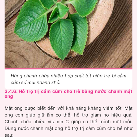
Húng chanh chứa nhiều hợp chất tốt giúp trẻ bị cảm
cúm sổ mũi nhanh khỏi
3.4.6. Hỗ trợ trị cảm cúm cho trẻ bằng nước chanh mật
ong
Mật ong được biết đến với khả năng kháng viêm tốt. Mật
ong còn giúp giữ ấm cơ thể, hỗ trợ giảm ho hiệu quả.
Chanh chứa nhiều vitamin C giúp cơ thể tránh mệt mỏi.
Dùng nước chanh mật ong hỗ trợ trị cảm cúm cho bé như
sau: