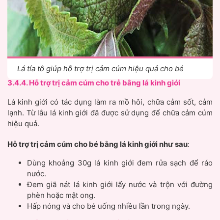
Lá tía tô giúp hỗ trợ trị cảm cúm hiệu quả cho bé
3.4.4. Hỗ trợ trị cảm cúm cho trẻ bằng lá kinh giới
Lá kinh giới có tác dụng làm ra mồ hôi, chữa cảm sốt, cảm
lạnh. Từ lâu lá kinh giới đã được sử dụng để chữa cảm cúm
hiệu quả.
Hỗ trợ trị cảm cúm cho bé bằng lá kinh giới như sau
:
Dùng khoảng 30g lá kinh giới đem rửa sạch để ráo
nước.
Đem giã nát lá kinh giới lấy nước và trộn với đường
phèn hoặc mật ong.
Hấp nóng và cho bé uống nhiều lần trong ngày.