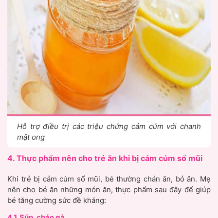
Hỗ trợ điều trị các triệu chứng cảm cúm với chanh
mật ong
4. Thực phẩm nên cho trẻ ăn khi bị cảm cúm sổ mũi
Khi trẻ bị cảm cúm sổ mũi, bé thường chán ăn, bỏ ăn. Mẹ
nên cho bé ăn những món ăn, thực phẩm sau đây để giúp
bé tăng cường sức đề kháng:
4.1. Súp, cháo gà