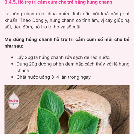
3.4.5. Hỗ trợ trị cảm cúm cho trẻ bằng húng chanh
Lá húng chanh có chứa nhiều tinh dầu với khả năng sát
khuẩn. Theo Đông y, húng chanh có tính ấm, vị cay giúp hạ
sốt, tiêu đờm, hỗ trợ trị ho và sổ mũi.
Mẹ dùng húng chanh hỗ trợ trị cảm cúm sổ mũi cho bé
như sau
:
Lấy 20g lá húng chanh rửa sạch để ráo nước.
Dùng 20g đường phèn đem hấp cách thủy với lá húng
chanh.
Chắt nước uống 3-4 lần trong ngày.