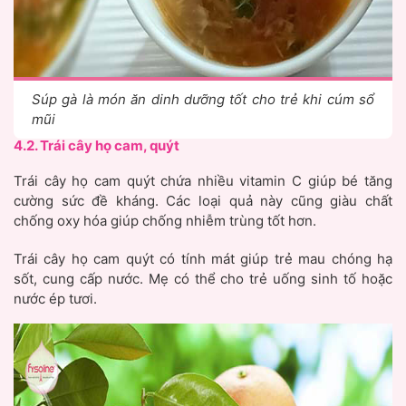
Súp gà là món ăn dinh dưỡng tốt cho trẻ khi cúm sổ
mũi
4.2. Trái cây họ cam, quýt
Trái cây họ cam quýt chứa nhiều vitamin C giúp bé tăng
cường sức đề kháng. Các loại quả này cũng giàu chất
chống oxy hóa giúp chống nhiễm trùng tốt hơn.
Trái cây họ cam quýt có tính mát giúp trẻ mau chóng hạ
sốt, cung cấp nước. Mẹ có thể cho trẻ uống sinh tố hoặc
nước ép tươi.