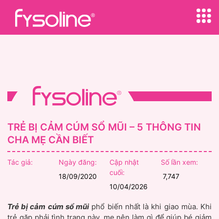
pafiboalemokab.org
bandar toto macau
situs togel online
sydney night
thepubtheatre
situs slot gacor
situs slot gacor
situs slot gacor
situs slot gacor
situs slot gacor
slot gacor hari ini
situs slot gacor
situs slot gacor
situs slot gacor
login bento4d
situs togel resmi
situs slot gacor
situs slot gacor
link bento4d
situs gacor
togel online
slot thailand
situs gacor
situs gacor
situs gacor
toto macau
situs gacor
slot maxwin
slot thailand
slot gacor
situs togel
bento4d
situs togel
togel resmi
slot gacor
situs togel
slot online
slot gacor
slot gacor
slot gacor
situs togel
slot online
slot gacor
slot gacor
link gacor
slot gacor
link gacor
slot gacor
link gacor
link gacor
situs togel
togel resmi
situs togel
situs togel
slot gacor
slot online
slot online
slot gacor
slot online
slot gacor
link gacor
slot online
slot online
situs togel
bento4d
link gacor
situs togel
situs togel
link gacor
slot gacor
slot gacor
link gacor
bento4d
situs toto
situs slot
toto togel
toto togel
toto togel
toto togel
toto togel
toto togel
toto togel
situs toto
toto togel
situs toto
slot resmi
situs toto
situs toto
toto togel
toto togel
situs toto
situs toto
situs toto
toto togel
situs toto
situs slot
slot resmi
situs slot
slot resmi
toto togel
toto togel
situs toto
situs toto
situs toto
situs toto
toto togel
slot resmi
situs slot
situs toto
situs toto
toto togel
situs toto
toto togel
toto slot
toto slot
toto slot
toto slot
link slot
toto slot
toto slot
link slot
toto slot
toto slot
link slot
toto slot
toto slot
toto slot
toto slot
toto slot
togel
rtp slot
toto
toto
toto
toto
toto
toto
toto
TRẺ BỊ CẢM CÚM SỔ MŨI – 5 THÔNG TIN
CHA MẸ CẦN BIẾT
Tác giả:
Ngày đăng:
Cập nhật
Số lần xem:
cuối:
18/09/2020
7,747
10/04/2026
Trẻ bị cảm cúm sổ mũi
phổ biến nhất là khi giao mùa. Khi
trẻ gặp phải tình trạng này, mẹ nên làm gì để giúp bé giảm